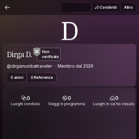
Condividi
Altro
D
Dirga D.
Non
verificato
@dirgamumbaitraveler
Membro dal 2026
0 amici
0 Referenze
0
0
0
Luoghi condivisi
Viaggi in programma
Luoghi in cui ho vissuto