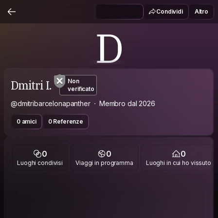
Condividi
Altro
D
Dmitri I.
Non
verificato
@dmitribarcelonapanther
Membro dal 2026
0 amici
0 Referenze
0
0
0
Luoghi condivisi
Viaggi in programma
Luoghi in cui ho vissuto