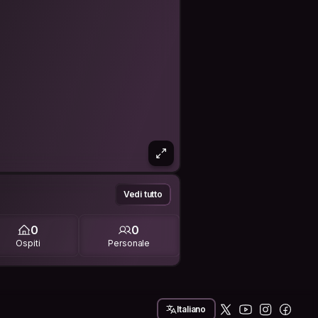
Vedi tutto
0
0
Ospiti
Personale
Italiano