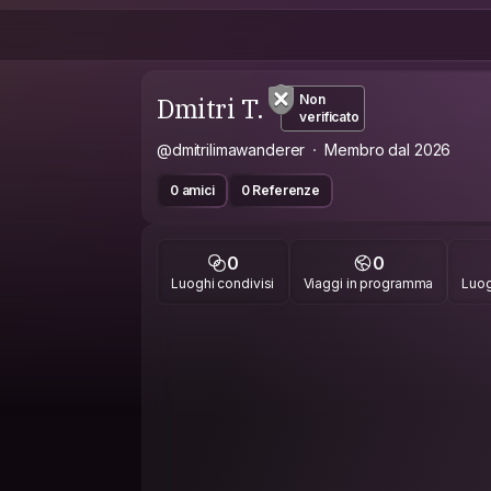
Dmitri T.
Non
verificato
@dmitrilimawanderer
Membro dal 2026
0 amici
0 Referenze
0
0
Luoghi condivisi
Viaggi in programma
Luog