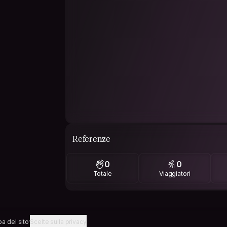
Referenze
0
0
Totale
Viaggiatori
a del sito
Scelte sulla privacy