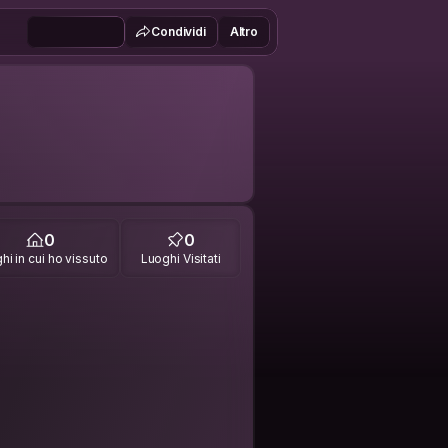
Condividi
Altro
0
0
hi in cui ho vissuto
Luoghi Visitati