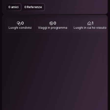
0 amici
0 Referenze
0
0
1
Luoghi condivisi
Viaggi in programma
Luoghi in cui ho vissuto