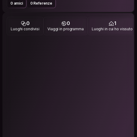
0 amici
0 Referenze
0
0
1
Luoghi condivisi
Viaggi in programma
Luoghi in cui ho vissuto