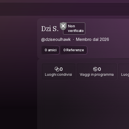
Dzi S.
Non
verificato
@dziseoulhawk
Membro dal 2026
0 amici
0 Referenze
0
0
Luoghi condivisi
Viaggi in programma
Luog