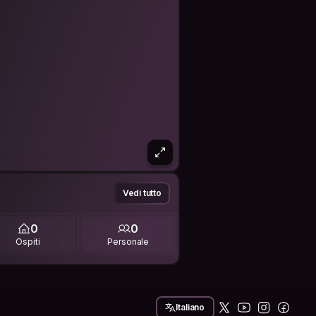
Vedi tutto
0
0
Ospiti
Personale
Italiano