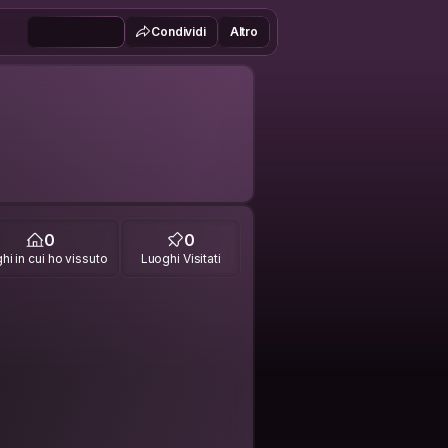
Condividi
Altro
0
0
hi in cui ho vissuto
Luoghi Visitati