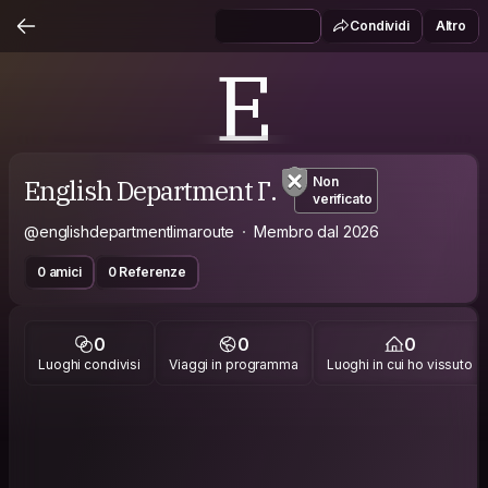
Condividi
Altro
E
English Department Г.
Non
verificato
@englishdepartmentlimaroute
Membro dal 2026
0 amici
0 Referenze
0
0
0
Luoghi condivisi
Viaggi in programma
Luoghi in cui ho vissuto