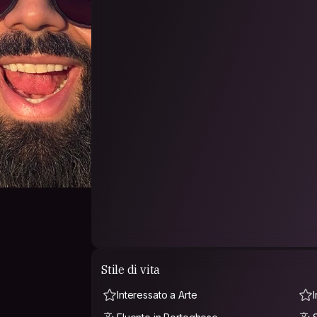
também de dançar. Tenho curiosidade genuína 
que a melhor forma de conhecer um lugar é p
Stile di vita
Interessato a Arte