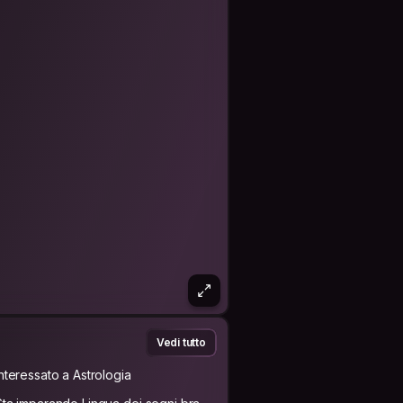
sobre os costumes locais e acredito
or meio de pessoas
Vedi tutto
Interessato a Astrologia