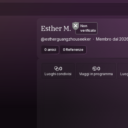
Esther M.
Non
verificato
@estherguangzhouseeker
Membro dal 202
0 amici
0 Referenze
0
0
Luoghi condivisi
Viaggi in programma
Luog