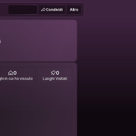
Condividi
Altro
6
0
0
hi in cui ho vissuto
Luoghi Visitati