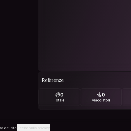
Referenze
0
0
Totale
Viaggiatori
a del sito
Scelte sulla privacy