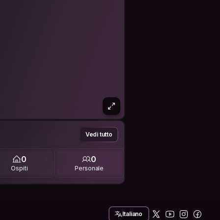
Vedi tutto
0
0
Ospiti
Personale
Italiano