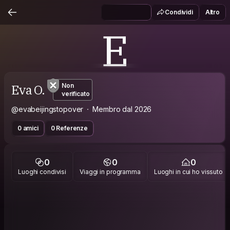
Condividi
Altro
E
Eva O.
Non
verificato
@evabeijingstopover
Membro dal 2026
0 amici
0 Referenze
0
0
0
Luoghi condivisi
Viaggi in programma
Luoghi in cui ho vissuto