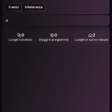
0 amici
0 Referenze
d
0
0
2
Luoghi condivisi
Viaggi in programma
Luoghi in cui ho vissuto