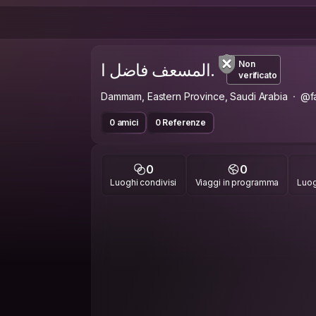
المسعف فاضل ا.
Non
verificato
Dammam, Eastern Province, Saudi Arabia
@f
0 amici
0 Referenze
0
0
Luoghi condivisi
Viaggi in programma
Luog