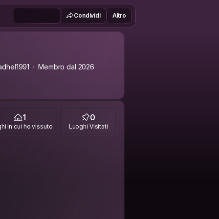
Condividi
Altro
adhel1991
Membro dal 2026
1
0
hi in cui ho vissuto
Luoghi Visitati