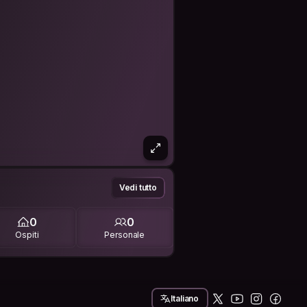
Vedi tutto
0
0
Ospiti
Personale
Italiano