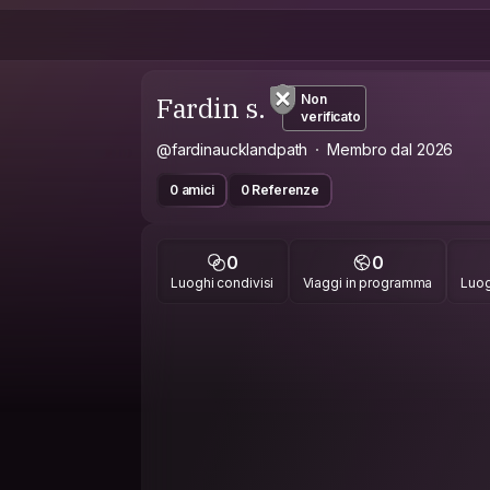
Fardin s.
Non
verificato
@fardinaucklandpath
Membro dal 2026
0 amici
0 Referenze
0
0
Luoghi condivisi
Viaggi in programma
Luog