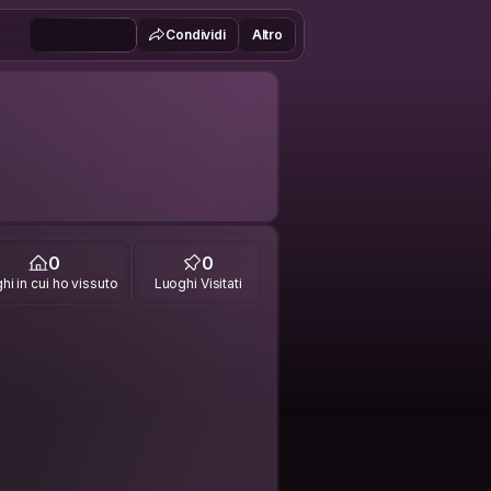
Condividi
Altro
0
0
hi in cui ho vissuto
Luoghi Visitati