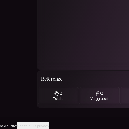
Referenze
0
0
Totale
Viaggiatori
a del sito
Scelte sulla privacy