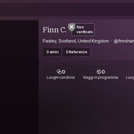
Finn C.
Non
verificato
Paisley, Scotland, United Kingdom
@finnsha
0 amici
0 Referenze
0
0
Luoghi condivisi
Viaggi in programma
Luog