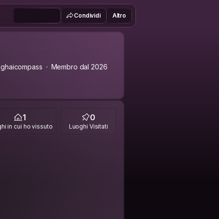
Condividi
Altro
nghaicompass
Membro dal 2026
1
0
hi in cui ho vissuto
Luoghi Visitati