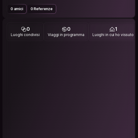
0 amici
0 Referenze
0
0
1
Luoghi condivisi
Viaggi in programma
Luoghi in cui ho vissuto