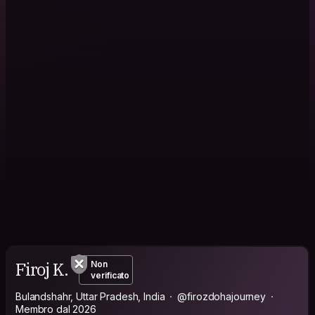
Firoj K.
Non
verificato
Bulandshahr, Uttar Pradesh, India
@firozdohajourney
Membro dal 2026