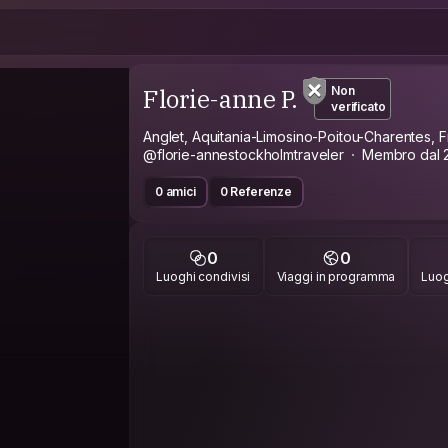
Florie-anne P.
Non
verificato
Anglet, Aquitania-Limosino-Poitou-Charentes, F
@florie-annestockholmtraveler
Membro dal 
0 amici
0 Referenze
0
0
Luoghi condivisi
Viaggi in programma
Luog