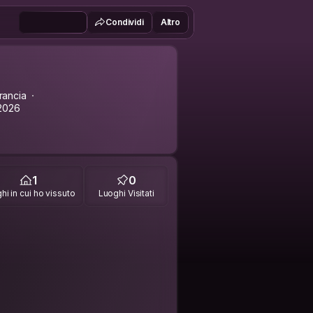
Condividi
Altro
rancia
2026
1
0
hi in cui ho vissuto
Luoghi Visitati