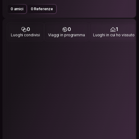
0 amici
0 Referenze
0
0
1
Luoghi condivisi
Viaggi in programma
Luoghi in cui ho vissuto