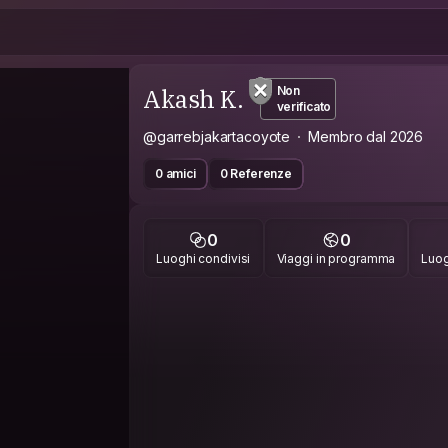
Akash K.
Non
verificato
@garrebjakartacoyote
Membro dal 2026
0 amici
0 Referenze
0
0
Luoghi condivisi
Viaggi in programma
Luog