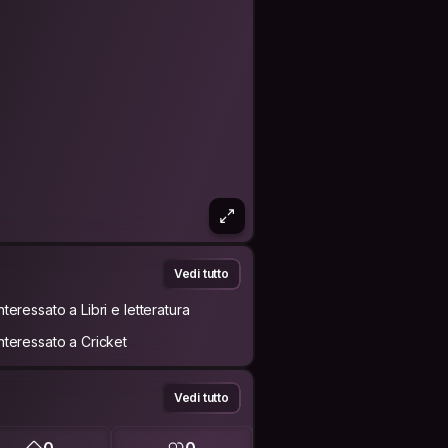
Vedi tutto
nteressato a Libri e letteratura
Interessato a Cricket
Vedi tutto
0
0