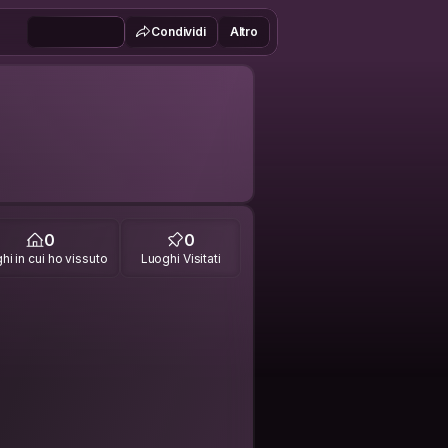
Condividi
Altro
0
0
hi in cui ho vissuto
Luoghi Visitati