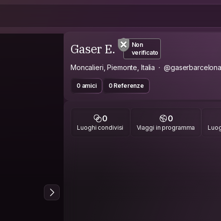
Gaser E.
Non
verificato
Moncalieri, Piemonte, Italia
@gaserbarcelona
0 amici
0 Referenze
0
0
Luoghi condivisi
Viaggi in programma
Luog