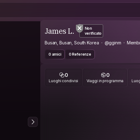
James L.
Non
verificato
Busan, Busan, South Korea
@gginm
Membr
0 amici
0 Referenze
0
0
Luoghi condivisi
Viaggi in programma
Luog