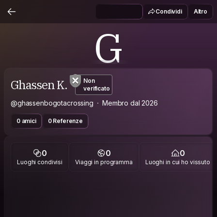
Condividi
Altro
G
Ghassen K.
Non
verificato
@ghassenbogotacrossing
Membro dal 2026
0 amici
0 Referenze
0
0
0
Luoghi condivisi
Viaggi in programma
Luoghi in cui ho vissuto