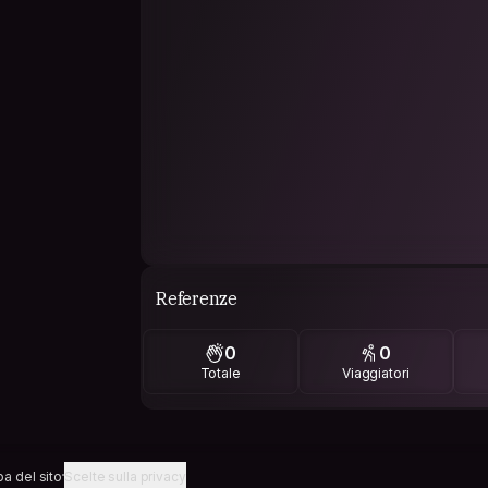
Referenze
0
0
Totale
Viaggiatori
a del sito
Scelte sulla privacy