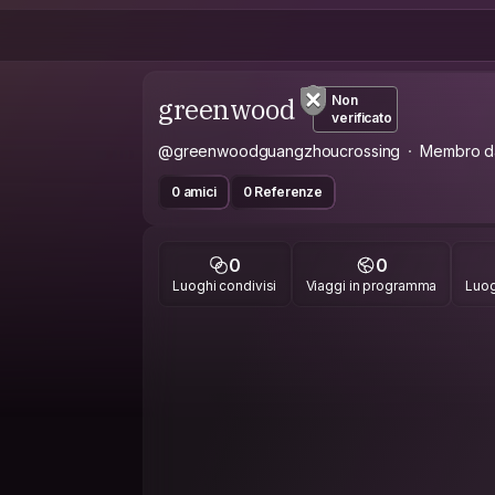
greenwood
Non
verificato
@greenwoodguangzhoucrossing
Membro d
0 amici
0 Referenze
0
0
Luoghi condivisi
Viaggi in programma
Luog