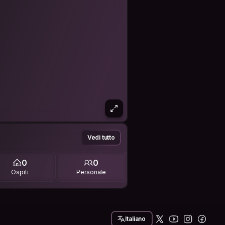
Vedi tutto
0
0
Ospiti
Personale
Italiano