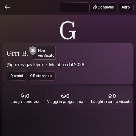
Condividi
Altro
G
Grrr B.
Non
verificato
@grrrreykjaviklynx
Membro dal 2026
0 amici
0 Referenze
0
0
0
Luoghi condivisi
Viaggi in programma
Luoghi in cui ho vissuto