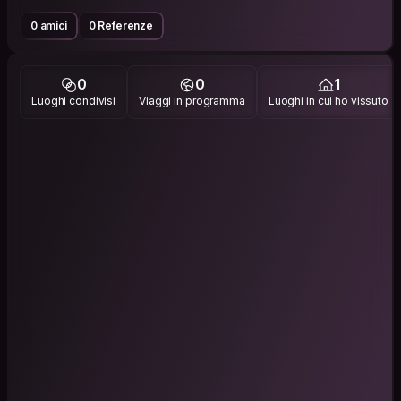
0 amici
0 Referenze
0
0
1
Luoghi condivisi
Viaggi in programma
Luoghi in cui ho vissuto