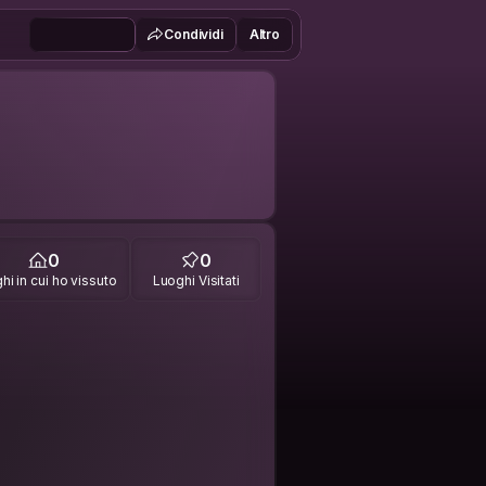
Condividi
Altro
0
0
hi in cui ho vissuto
Luoghi Visitati