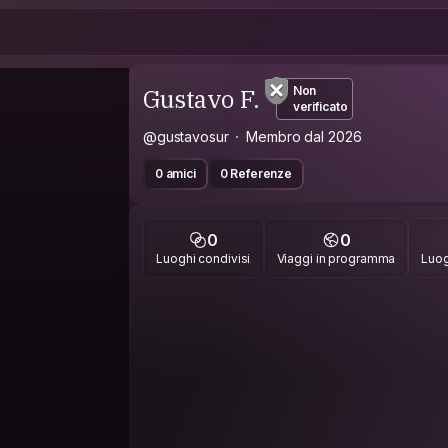
Gustavo F.
Non
verificato
@gustavosur
Membro dal 2026
0 amici
0 Referenze
0
0
Luoghi condivisi
Viaggi in programma
Luog