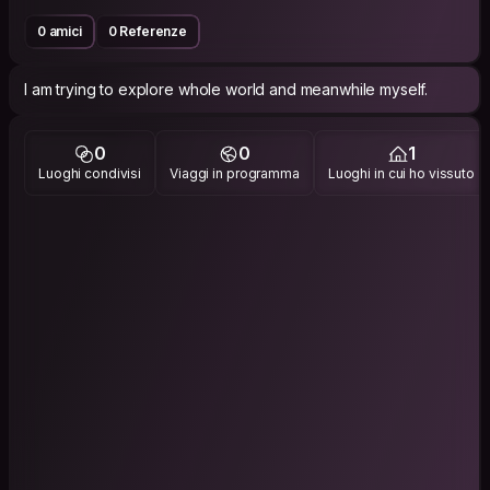
0 amici
0 Referenze
I am trying to explore whole world and meanwhile myself.
0
0
1
Luoghi condivisi
Viaggi in programma
Luoghi in cui ho vissuto