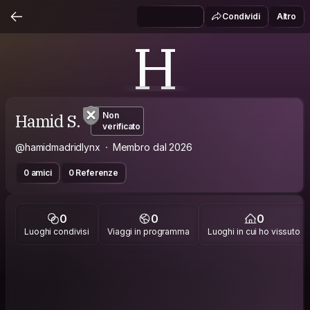
Condividi
Altro
H
Hamid S.
Non
verificato
@hamidmadridlynx
Membro dal 2026
0 amici
0 Referenze
0
0
0
Luoghi condivisi
Viaggi in programma
Luoghi in cui ho vissuto