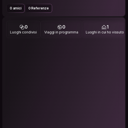
0 amici
0 Referenze
0
0
1
Luoghi condivisi
Viaggi in programma
Luoghi in cui ho vissuto