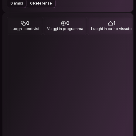
0 amici
0 Referenze
0
0
1
Luoghi condivisi
Viaggi in programma
Luoghi in cui ho vissuto