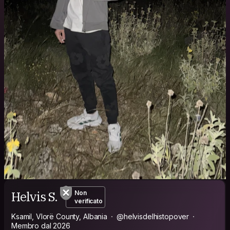
Helvis S.
Non
verificato
Ksamil, Vlorë County, Albania
@helvisdelhistopover
Membro dal 2026