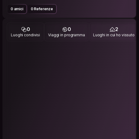
0 amici
0 Referenze
0
0
2
Luoghi condivisi
Viaggi in programma
Luoghi in cui ho vissuto