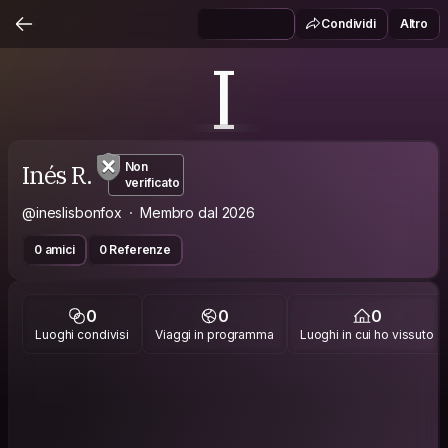
Condividi
Altro
I
Inés R.
Non
verificato
@ineslisbonfox
Membro dal 2026
0 amici
0 Referenze
0
0
0
Luoghi condivisi
Viaggi in programma
Luoghi in cui ho vissuto