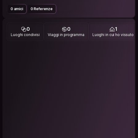
0 amici
0 Referenze
0
0
1
Luoghi condivisi
Viaggi in programma
Luoghi in cui ho vissuto