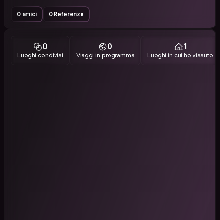
0 amici
0 Referenze
0
0
1
Luoghi condivisi
Viaggi in programma
Luoghi in cui ho vissuto