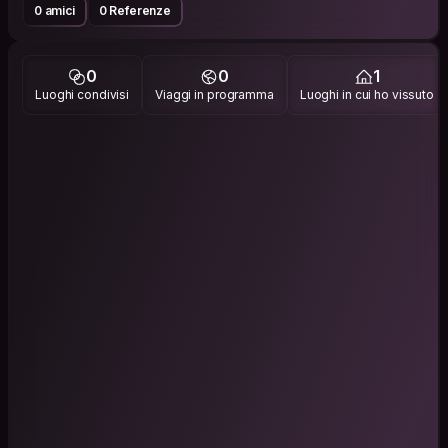
0 amici
0 Referenze
0
0
1
Luoghi condivisi
Viaggi in programma
Luoghi in cui ho vissuto