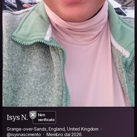
Isys N.
Non
verificato
Grange-over-Sands, England, United Kingdom
@isysnascimento
Membro dal 2026