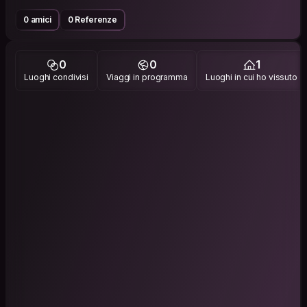
0 amici
0 Referenze
0
0
1
Luoghi condivisi
Viaggi in programma
Luoghi in cui ho vissuto