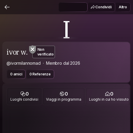
Condividi
Altro
I
ivor w.
Non
verificato
@ivormilannomad
Membro dal 2026
0 amici
0 Referenze
0
0
0
Luoghi condivisi
Viaggi in programma
Luoghi in cui ho vissuto