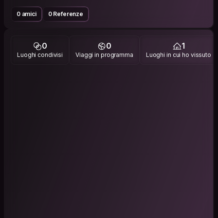
0 amici
0 Referenze
0
0
1
Luoghi condivisi
Viaggi in programma
Luoghi in cui ho vissuto