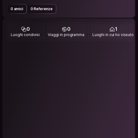
0 amici
0 Referenze
0
0
1
Luoghi condivisi
Viaggi in programma
Luoghi in cui ho vissuto