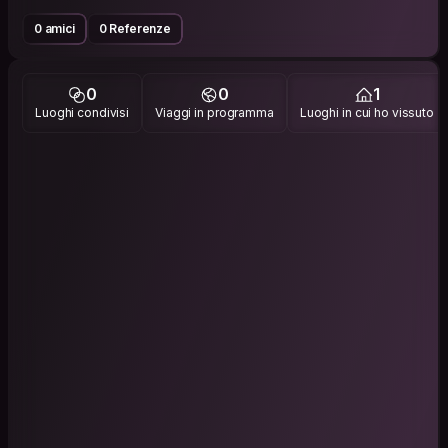
0 amici
0 Referenze
0
0
1
Luoghi condivisi
Viaggi in programma
Luoghi in cui ho vissuto