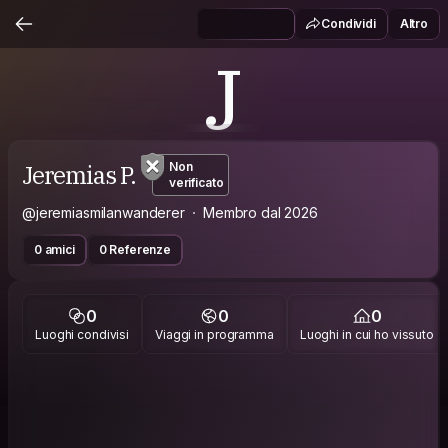
Condividi
Altro
J
Jeremias P.
Non
verificato
@jeremiasmilanwanderer
Membro dal 2026
0 amici
0 Referenze
0
0
0
Luoghi condivisi
Viaggi in programma
Luoghi in cui ho vissuto