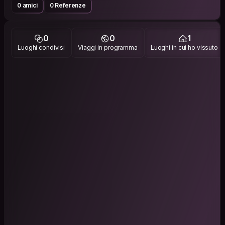
0 amici
0 Referenze
0
0
1
Luoghi condivisi
Viaggi in programma
Luoghi in cui ho vissuto