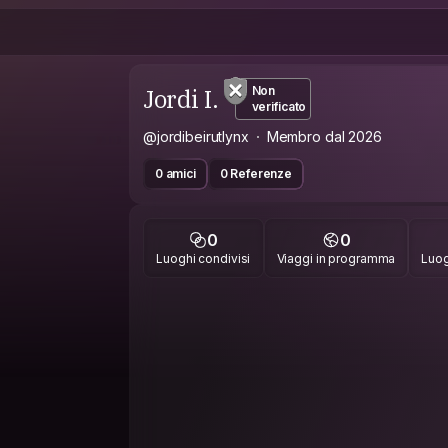
Jordi I.
Non
verificato
@jordibeirutlynx
Membro dal 2026
0 amici
0 Referenze
0
0
Luoghi condivisi
Viaggi in programma
Luog