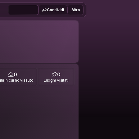
Condividi
Altro
0
0
hi in cui ho vissuto
Luoghi Visitati