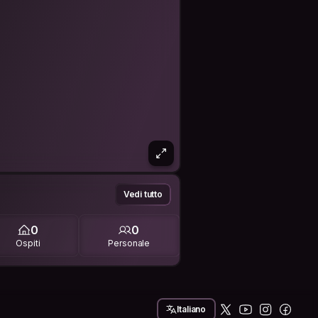
Vedi tutto
0
0
Ospiti
Personale
Italiano