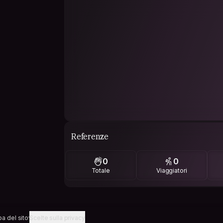
Referenze
0
0
Totale
Viaggiatori
a del sito
Scelte sulla privacy