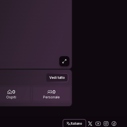
Vedi tutto
0
0
Ospiti
Personale
Italiano