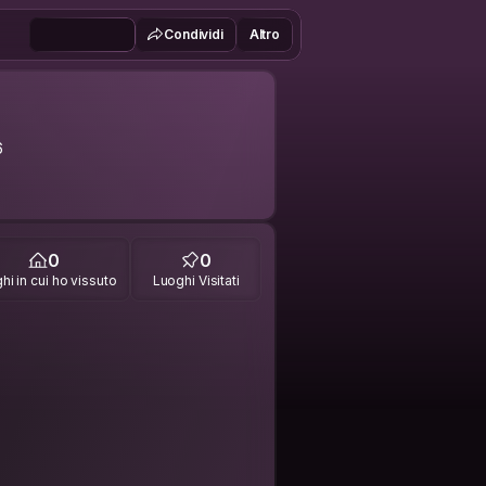
Condividi
Altro
6
0
0
hi in cui ho vissuto
Luoghi Visitati