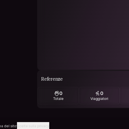
Referenze
0
0
Totale
Viaggiatori
a del sito
Scelte sulla privacy