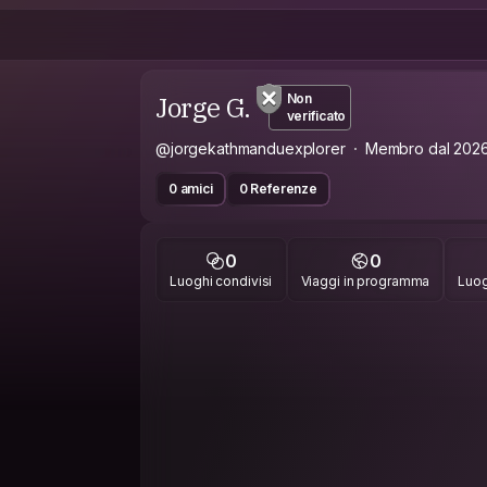
Jorge G.
Non
verificato
@jorgekathmanduexplorer
Membro dal 202
0 amici
0 Referenze
0
0
Luoghi condivisi
Viaggi in programma
Luog