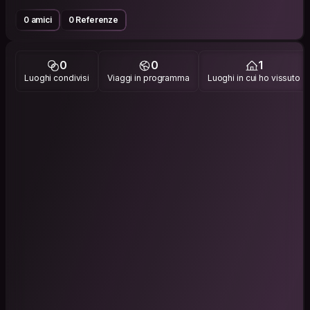
0 amici
0 Referenze
0
0
1
Luoghi condivisi
Viaggi in programma
Luoghi in cui ho vissuto