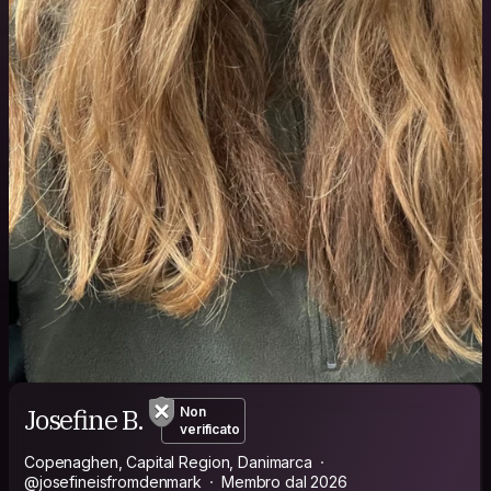
Josefine B.
Non
verificato
Copenaghen, Capital Region, Danimarca
@josefineisfromdenmark
Membro dal 2026