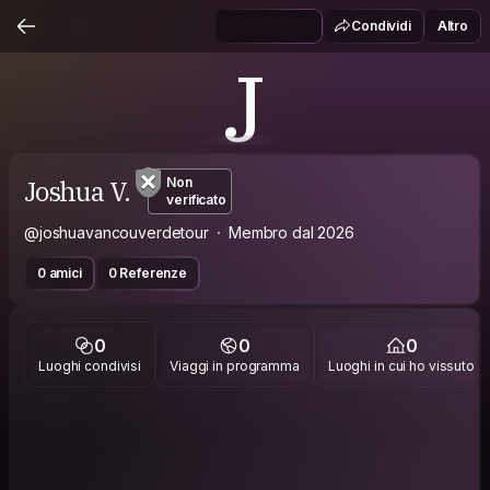
Condividi
Altro
J
Joshua V.
Non
verificato
@joshuavancouverdetour
Membro dal 2026
0 amici
0 Referenze
0
0
0
Luoghi condivisi
Viaggi in programma
Luoghi in cui ho vissuto