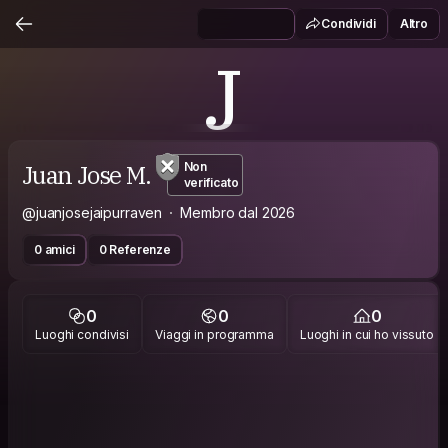
Condividi
Altro
J
Juan Jose M.
Non
verificato
@juanjosejaipurraven
Membro dal 2026
0 amici
0 Referenze
0
0
0
Luoghi condivisi
Viaggi in programma
Luoghi in cui ho vissuto