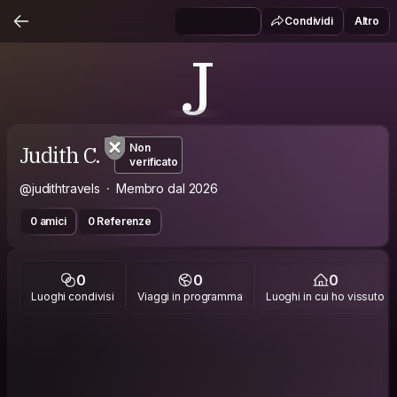
Condividi
Altro
J
Judith C.
Non
verificato
@judithtravels
Membro dal 2026
0 amici
0 Referenze
0
0
0
Luoghi condivisi
Viaggi in programma
Luoghi in cui ho vissuto