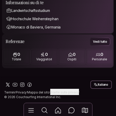
Informazioni su di te
Landwirtschaftsstudium
Hochschule Weihenstephan
Monaco di Baviera, Germania
Referenze
Vedi tutto
0
0
0
0
Totale
Viaggiatori
Ospiti
Personale
Italiano
Termini
Privacy
Mappa del sito
Scelte sulla privacy
© 2026 Couchsurfing International Inc.