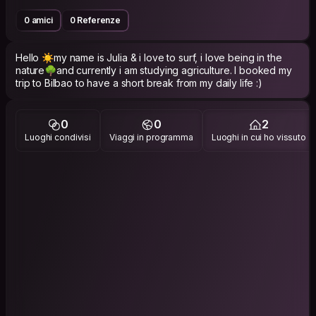
0 amici
0 Referenze
Hello ☀️my name is Julia & i love to surf, i love being in the
nature🌳and currently i am studying agriculture. I booked my
trip to Bilbao to have a short break from my daily life :)
0
0
2
Luoghi condivisi
Viaggi in programma
Luoghi in cui ho vissuto