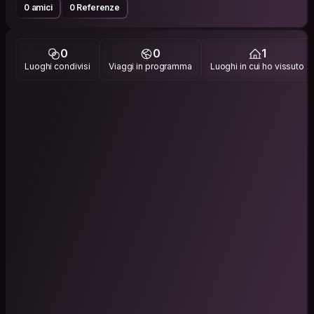
0 amici
0 Referenze
0
0
1
Luoghi condivisi
Viaggi in programma
Luoghi in cui ho vissuto