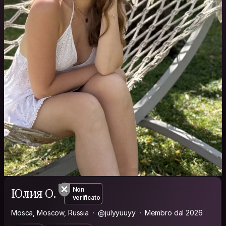
Юлия О.
Non
verificato
Mosca, Moscow, Russia
@julyyuuyy
Membro dal 2026