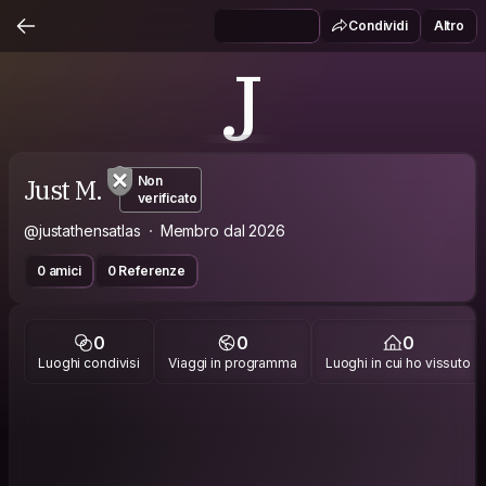
Condividi
Altro
J
Just M.
Non
verificato
@justathensatlas
Membro dal 2026
0 amici
0 Referenze
0
0
0
Luoghi condivisi
Viaggi in programma
Luoghi in cui ho vissuto